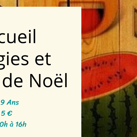
cueil
ies et
 de Noël
 9 Ans
5 €
0h à 16h