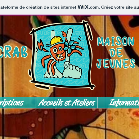
lateforme de création de sites internet
.com
. Créez votre site au
riptions
Accueils et Ateliers
Informati