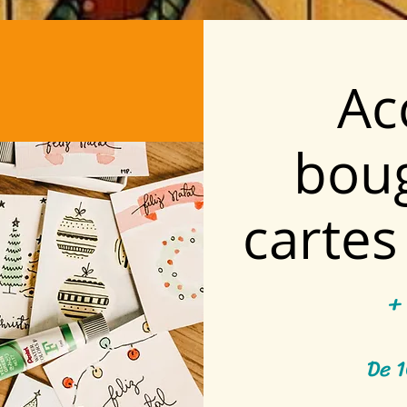
Ac
boug
cartes
+
De 1