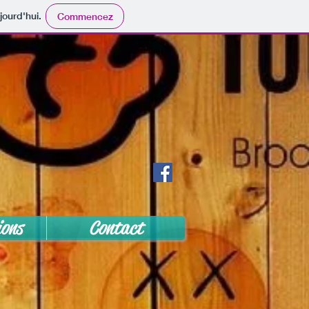
jourd'hui.
Commencez
ons
Contact