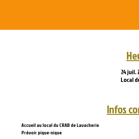
Heu
24 juil.
Local d
Infos c
Accueil au local du CRAB de Lavacherie 
Prévoir pique-nique 